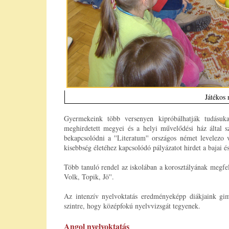
Játékos 
Gyermekeink több versenyen kipróbálhatják tudásuk
meghirdetett megyei és a helyi művelődési ház által s
bekapcsolódni a ''Literatum'' országos német levelezo
kisebbség életéhez kapcsolódó pályázatot hirdet a bajai é
Több tanuló rendel az iskolában a korosztályának megfel
Volk, Topik, Jö''.
Az intenzív nyelvoktatás eredményeképp diákjaink gimn
szintre, hogy középfokú nyelvvizsgát tegyenek.
Angol nyelvoktatás