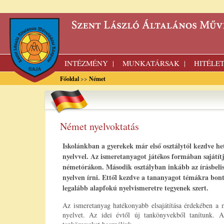
INTÉZMÉNY
MUNKATÁRSAK
HITÉLE
|
|
Főoldal
>>
Német
Német nyelvoktatás
Iskolánkban a gyerekek már első osztálytól kezdve he
nyelvvel. Az ismeretanyagot játékos formában sajátí
németórákon. Második osztályban inkább az írásbeli
nyelven írni. Ettől kezdve a tananyagot témákra bontv
legalább alapfokú nyelvismeretre tegyenek szert.
Az ismeretanyag hatékonyabb elsajátítása érdekében a 
nyelvet. Az idei évtől új tankönyvekből tanítunk. Al