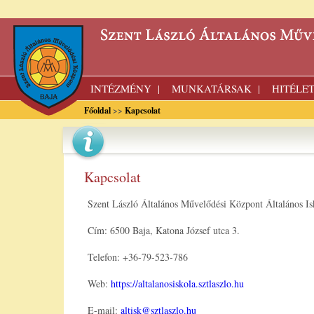
INTÉZMÉNY
MUNKATÁRSAK
HITÉLE
|
|
Főoldal
>>
Kapcsolat
Kapcsolat
Szent László Általános Művelődési Központ Általános Is
Cím: 6500 Baja, Katona József utca 3.
Telefon: +36-79-523-786
Web:
https://altalanosiskola.sztlaszlo.hu
E-mail:
altisk@sztlaszlo.hu