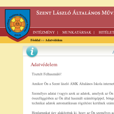
INTÉZMÉNY
MUNKATÁRSAK
HITÉLE
|
|
Főoldal
>>
Adatvédelem
Adatvédelem
Tisztelt Felhasználó!
Amikor Ön a Szent lászló ÁMK Általános Iskola internete
Személyes adatai (vagyis azok az adatok, amelyek az Ön 
összefüggésben az Ön által használt számítógéppel, böng
technikai adatok automatikusan rögzítésre kerülnek szám
Honlapunkat úgy alakítottuk ki, hogy az Ön személyes ad