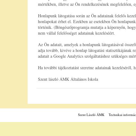
mértékben, illetve az Ön rendelkezésének megfelelően, eg
Honlapunk látogatása során az Ön adatainak felelős keze
honlapokat érhet el. Ezekben az esetekben Ön honlapunkat
történik. (Böngészőprogramja mutatja a képernyőn, hogy
nem vállal felelősséget adatainak kezeléséért.
Az Ön adatait, amelyek a honlapunk látogatásával össze
adja tovább, kivéve a honlap látogatási statisztikájának
adatait a Google Analytics szolgáltatáshoz szükséges mér
Ha további tájékoztatást szeretne adatainak kezeléséről,
Szent lászló ÁMK Általános Iskola
Szent László ÁMK
Technikai informác