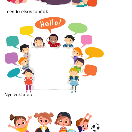
Leendő elsős tanítók
Nyelvoktatás