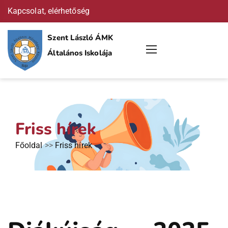
Kapcsolat, elérhetőség
Szent László ÁMK
Általános Iskolája
Friss hírek
Főoldal
>>
Friss hírek