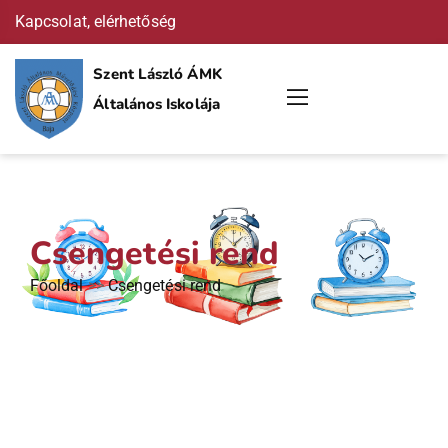
Kapcsolat, elérhetőség
Szent László ÁMK
Általános Iskolája
Csengetési rend
Főoldal
>>
Csengetési rend