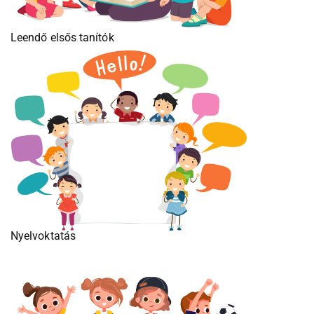
Leendő elsős tanítók
Nyelvoktatás