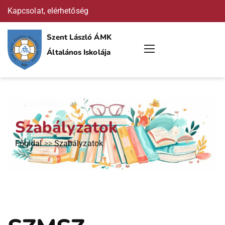
Kapcsolat, elérhetőség
Szent László ÁMK
Általános Iskolája
Szabályzatok
Főoldal
>>
Szabályzatok