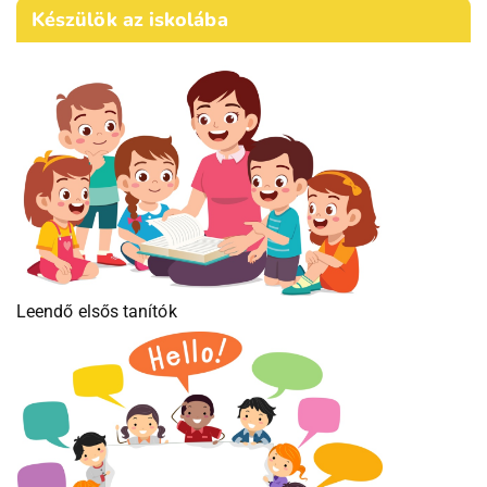
Készülök az iskolába
Leendő elsős tanítók