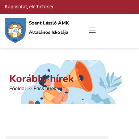
Kapcsolat, elérhetőség
Szent László ÁMK
Általános Iskolája
Korábbi hírek
Főoldal
>>
Friss hírek