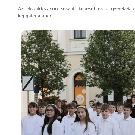
Az elsőáldozáson készült képeket és a gyerekek el
képgalériájában.