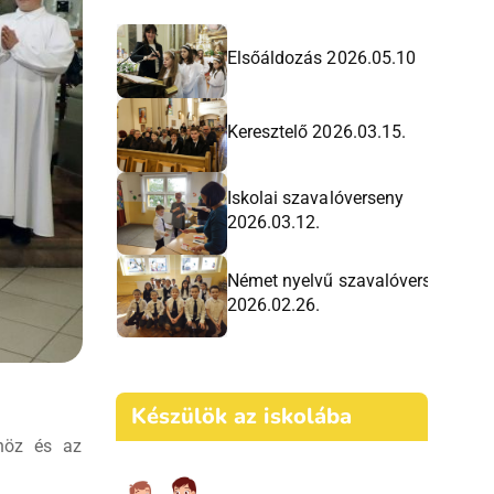
Elsőáldozás 2026.05.10
Keresztelő 2026.03.15.
Iskolai szavalóverseny
2026.03.12.
Német nyelvű szavalóverseny
2026.02.26.
Készülök az iskolába
khöz és az