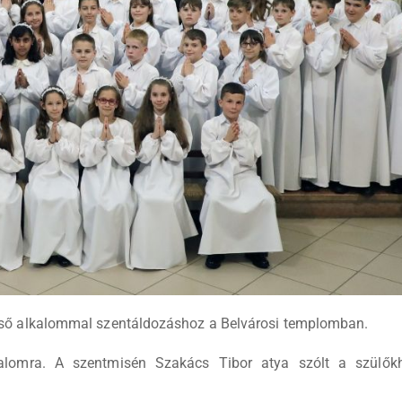
első alkalommal szentáldozáshoz a Belvárosi templomban.
alkalomra. A szentmisén Szakács Tibor atya szólt a szülő