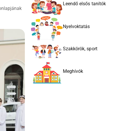
Leendő elsős tanítók
onlapjának
Nyelvoktatás
Szakkörök, sport
Meghívók