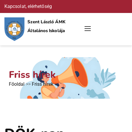
Kapcsolat, elérhetőség
Szent László ÁMK
Általános Iskolája
Friss hírek
Főoldal
>>
Friss hírek