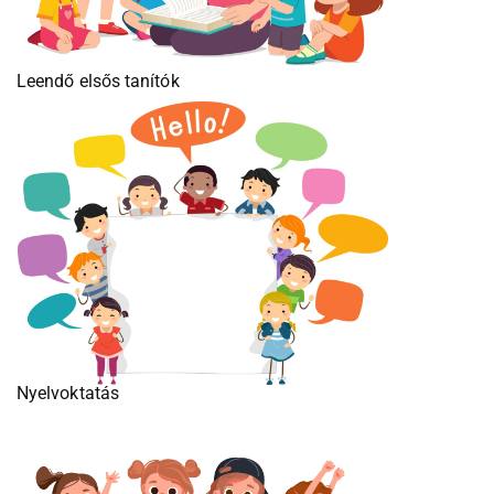
Leendő elsős tanítók
Nyelvoktatás